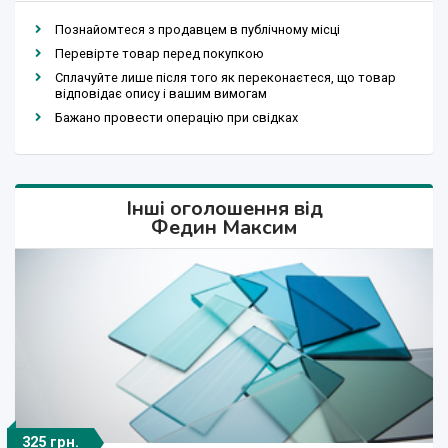
Познайомтеся з продавцем в публічному місці
Перевірте товар перед покупкою
Сплачуйте лише після того як переконаєтеся, що товар
відповідає опису і вашим вимогам
Бажано провести операцію при свідках
Інші оголошення від
Федин Максим
325 грн.
1 250 грн.
235 грн.
440 грн.
490 грн.
1 250 $
1 250 $
455 $
335 $
13 $
13 $