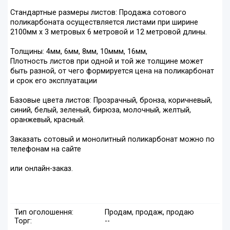
Стандартные размеры листов: Продажа сотового
поликарбоната осуществляется листами при ширине
2100мм х 3 метровых 6 метровой и 12 метровой длины.
Толщины: 4мм, 6мм, 8мм, 10ммм, 16мм,
Плотность листов при одной и той же толщине может
быть разной, от чего формируется цена на поликарбонат
и срок его эксплуатации
Базовые цвета листов: Прозрачный, бронза, коричневый,
синий, белый, зеленый, бирюза, молочный, желтый,
оранжевый, красный.
Заказать сотовый и монолитный поликарбонат можно по
телефонам на сайте
или онлайн-заказ.
Тип оголошення:
Продам, продаж, продаю
Торг:
--