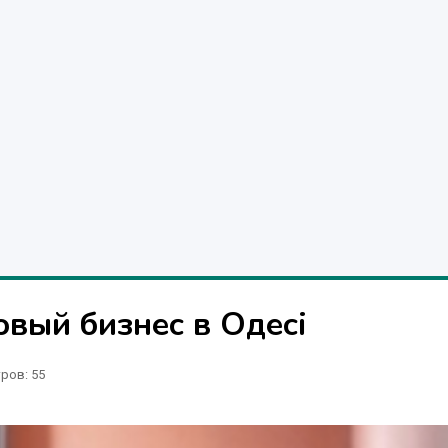
овый бизнес в Одесі
тров
: 55