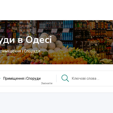
уди в Одесі
риміщення і Споруди
Приміщення і Споруди
Змінити