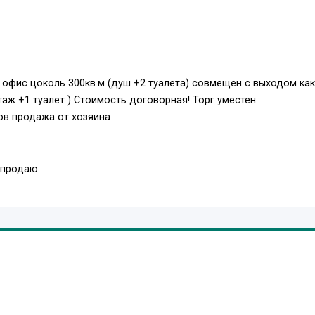
 офис цоколь 300кв.м (душ +2 туалета) совмещен с выходом как
этаж +1 туалет ) Стоимость договорная! Торг уместен
ов продажа от хозяина
 продаю